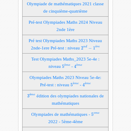
Olympiade de mathématiques 2021 classe
de cinquième-quatrième
Pré-test Olympiades Maths 2024 Niveau
2nde 1ère
Pré test Olympiades Maths 2023 Niveau
2
n
d
−
1
è
r
e
è
n
d
r
e
2nde-1ere Pré-test : niveau
2
−
1
Test Olympiades Maths_2023 5e-4e :
4
è
m
e
5
è
m
e
è
è
m
e
m
e
niveau
5
-
4
Olympiades Maths 2023 Niveau 5e-4e:
4
è
m
e
5
è
m
e
è
è
m
e
m
e
Pré-test : niveau
5
-
4
3
è
m
e
è
m
e
3
édition des olympiades nationales de
mathématiques
5
e
m
e
e
m
e
Olympiades de mathématiques -
5
2022 - 5ème-4ème